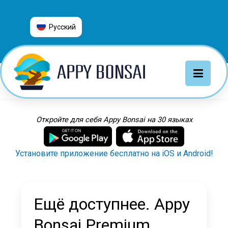
Русский
العربية
普通话
Deutsch
English
Español
Откройте для себя Appy Bonsai на 30 языках
Français
Italiano
Установите приложение бесплатно на iOS и Android!
日本語
Nederlands
Português
Ещё доступнее. Appy
Русский
Bonsai Premium