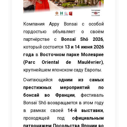
Компания Appy Bonsai с особой
гордостью объявляет о своём
партнёрстве с
Bonsaï Shō 2026
,
который состоится
13 и 14 июня 2026
года
в
Восточном парке Молеврие
(Parc Oriental de Maulévrier)
,
крупнейшем японском саду Европы.
Считающийся
одним из самых
престижных мероприятий по
бонсай во Франции
, фестиваль
Bonsaï Shō возвращается в этом году
в рамках своей
14-й выставки
,
проходящей под
официальным
патронажем Посольства Японии во