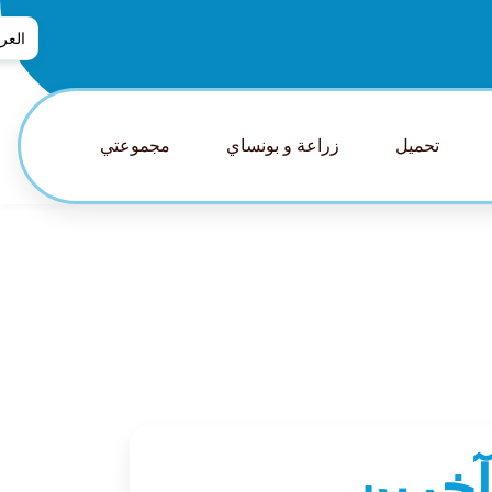
العرب
العربي
普通话
تحميل
زراعة و بونساي
مجموعتي
tsch
glish
pañol
nçais
aliano
日本語
lands
guês
ский
آخرين