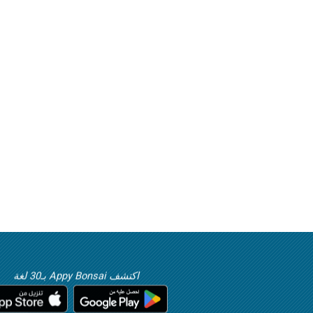
اكتشف Appy Bonsai بـ30 لغة