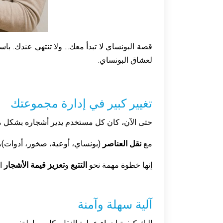
قصة البونساي لا تبدأ معك... ولا تنتهي عندك. با
لعشاق البونساي.
تغيير كبير في إدارة مجموعتك
حتى الآن، كان كل مستخدم يدير أشجاره بشكل مستقل
مع
نقل العناصر
(بونساي، أوعية، صخور، أدوات)،
إنها خطوة مهمة نحو
التتبع
و
تعزيز قيمة الأشجار
ا
آلية سهلة وآمنة