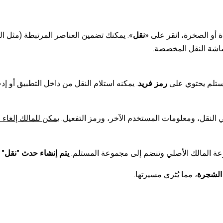
ة أو الصخرة، انقر على «
نقل
». يمكنك تضمين العناصر المرتبطة (مثل الو
شاشة النقل المخصصة.
المستلم يحتوي على
رمز فريد
. يمكنه استلام النقل من داخل التطبيق أو إدخا
لنقل، ومعلومات المستخدم الآخر، ورمز التفعيل.
يمكن للمالك إلغاء ا
عة المالك الأصلي وتنضم إلى مجموعة المستلم.
يتم إنشاء حدث "نقل" تلق
 الشجرة
، مما يُثري مسيرتها.