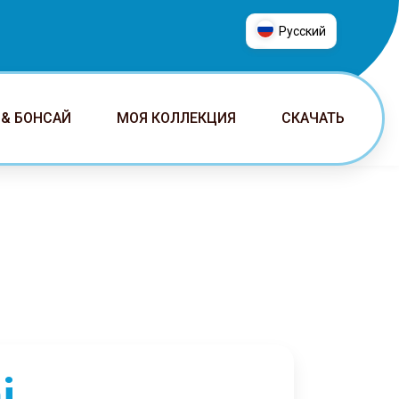
Русский
العربية
普通话
 & БОНСАЙ
МОЯ КОЛЛЕКЦИЯ
СКАЧАТЬ
Deutsch
English
Español
Français
Italiano
日本語
Nederlands
Português
Русский
i