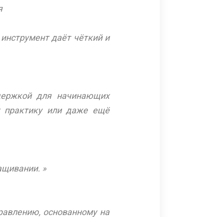
я
 инструмент даёт чёткий и
ддержкой для начинающих
х практику или даже ещё
ащивании. »
правлению, основанному на