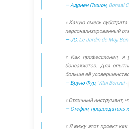
— Адриен Пишон,
Bonsai C
« Какую смесь субстрата 
персонализированный отв
— JC,
Le Jardin de Moji Bon
« Как профессионал, я 
бонсайистов. Для опыт
больше её усовершенство
— Бруно Фур,
Vital Bonsai
« Отличный инструмент, 
— Стефан, председатель 
« Я вижу этот проект как