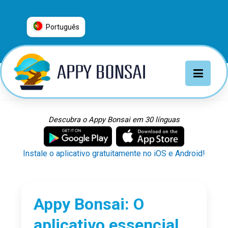
Português
العربية
普通话
Deutsch
English
Español
Descubra o Appy Bonsai em 30 línguas
Français
Italiano
Instale o aplicativo gratuitamente no iOS e Android!
日本語
Nederlands
Português
Appy Bonsai: O
Русский
aplicativo essencial