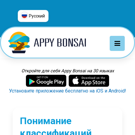
Русский
العربية
普通话
Deutsch
English
Español
Откройте для себя Appy Bonsai на 30 языках
Français
Italiano
Установите приложение бесплатно на iOS и Android!
日本語
Nederlands
Português
Понимание
Русский
классификаций