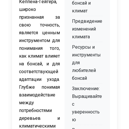
Кёппена-Гейгера,
бонсай и
широко
климат
признанная за
Предвидение
свою точность,
изменений
является ценным
климата
инструментом для
Ресурсы и
понимания того,
инструменты
как климат влияет
для
на бонсай, и для
любителей
соответствующей
бонсай
адаптации ухода.
Глубже понимая
Заключение:
взаимодействие
Выращивайте
между
с
потребностями
уверенность
деревьев и
ю
климатическими