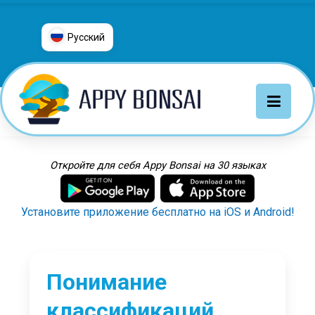
Русский
العربية
普通话
Deutsch
English
Español
Откройте для себя Appy Bonsai на 30 языках
Français
Italiano
Установите приложение бесплатно на iOS и Android!
日本語
Nederlands
Português
Понимание
Русский
классификаций