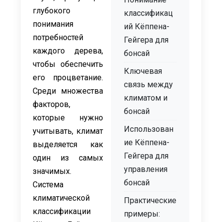
глубокого
классификац
понимания
ий Кёппена-
потребностей
Гейгера для
каждого дерева,
бонсай
чтобы обеспечить
Ключевая
его процветание.
связь между
Среди множества
климатом и
факторов,
бонсай
которые нужно
Использован
учитывать, климат
ие Кёппена-
выделяется как
Гейгера для
один из самых
управления
значимых.
бонсай
Система
климатической
Практические
классификации
примеры: