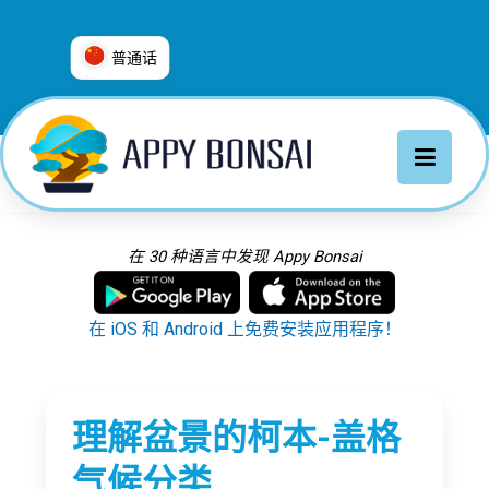
普通话
العربية
普通话
Deutsch
English
Español
在 30 种语言中发现 Appy Bonsai
Français
Italiano
在 iOS 和 Android 上免费安装应用程序！
日本語
Nederlands
Português
理解盆景的柯本-盖格
Русский
气候分类