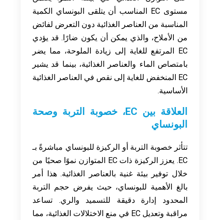
مستوى EC المناسب أن يتلقى البونساي الكمية
المناسبة من العناصر الغذائية دون التعرض لفائض
من الأملاح، والذي يمكن أن يكون ضارًا. قد يؤدي
EC المرتفع للغاية إلى زيادة الملوحة، مما يضر
بامتصاص الماء والعناصر الغذائية، بينما قد يشير
EC المنخفض للغاية إلى نقص في العناصر الغذائية
الأساسية.
العلاقة بين EC، خصوبة التربة وصحة
البونساي
تتأثر خصوبة التربة أو الركيزة للبونساي مباشرةً بـ
EC. يعزز الركيزة ذات EC المتوازن نموًا صحيًا من
خلال توفير بيئة غنية بالعناصر الغذائية. هذا أمر
بالغ الأهمية للبونساي، حيث يفرض حجم التربة
المحدود إدارة دقيقة للتسميد والري. تساعد
مراقبة وتعديل EC في منع الاختلالات الغذائية، مما