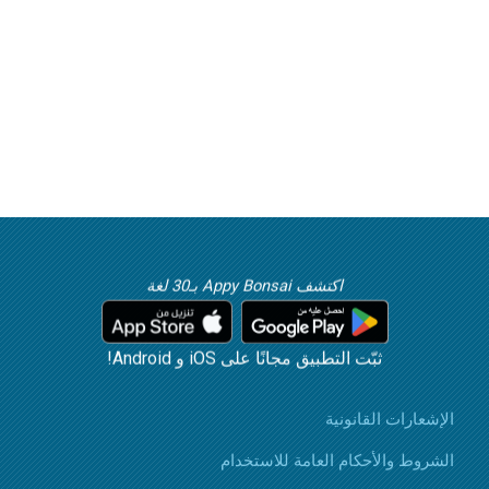
اكتشف Appy Bonsai بـ30 لغة
ثبّت التطبيق مجانًا على iOS و Android!
الإشعارات القانونية
الشروط والأحكام العامة للاستخدام