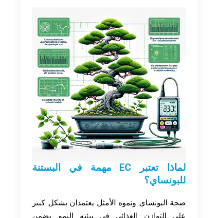
لماذا تعتبر EC مهمة في البستنة
للبونساي؟
صحة البونساي ونموه الأمثل يعتمدان بشكل كبير
على التوازن الغذائي في بيئته النمو. يضمن