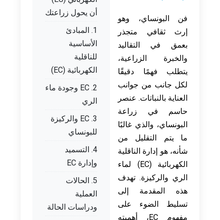
أن يحول زراعتك
فن البونساي، وهو
1. المبادئ
إرث ثقافي متجذر
الأساسية
بعمق في التقاليد
للناقلية
والخبرة الزراعية،
الكهربائية (EC)
يتطلب فهمًا دقيقًا
لكل جانب من جوانب
2. EC وجودة ماء
العناية بالنباتات. عنصر
الري
حاسم في زراعة
3. EC والركيزة
البونساي، والذي غالبًا
للبونساي
ما يتم التقليل من
4. التسميد
شأنه، هو إدارة الناقلية
وإدارة EC
الكهربائية (EC) لماء
الري والركيزة. تهدف
5. الحالات
هذه المقدمة إلى
العملية
تسليط الضوء على
ودراسات الحالة
مفهوم EC، أهميته