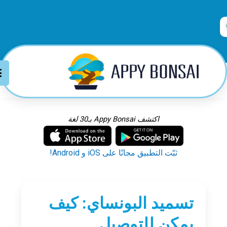
اكتشف Appy Bonsai بـ30 لغة
ثبّت التطبيق مجانًا على iOS و Android!
تسميد البونساي: كيف
يمكن للتوصيل