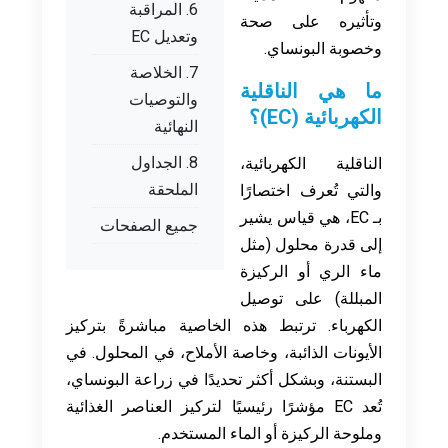
6. المراقبة
وتأثيره على صحة
وتعديل EC
وخصوبة البونساي.
7. الخلاصة
ما هي الناقلية
والتوصيات
الكهربائية (EC)؟
النهائية
8. الجداول
الناقلية الكهربائية،
الملحقة
والتي تُعرف اختصارًا
بـ EC، هي قياس يشير
جميع الصفحات
إلى قدرة محلول (مثل
ماء الري أو الركيزة
المبللة) على توصيل
الكهرباء. ترتبط هذه الخاصية مباشرةً بتركيز
الأيونات الذائبة، وخاصة الأملاح، في المحلول. في
البستنة، وبشكل أكثر تحديدًا في زراعة البونساي،
تُعد EC مؤشرًا رئيسيًا لتركيز العناصر الغذائية
وملوحة الركيزة أو الماء المستخدم.