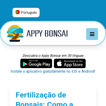
Português
العربية
普通话
Deutsch
English
Español
Descubra o Appy Bonsai em 30 línguas
Français
Italiano
Instale o aplicativo gratuitamente no iOS e Android!
日本語
Nederlands
Português
Fertilização de
Русский
Bonsais: Como a