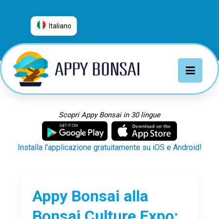
Italiano
العربية
普通话
Deutsch
English
Español
Scopri Appy Bonsai in 30 lingue
Français
Italiano
Installa l'applicazione gratuitamente su iOS e Android!
日本語
Nederlands
Português
Appy Bonsai alla
Русский
Bonsai Culture Expo: