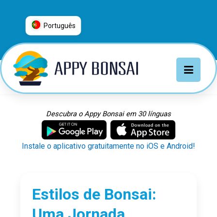
Português
العربية
普通话
Deutsch
English
Español
Descubra o Appy Bonsai em 30 línguas
Français
Italiano
Instale o aplicativo gratuitamente no iOS e Android!
日本語
Nederlands
Português
Estilos de Bonsai:
Русский
Uma Jornada