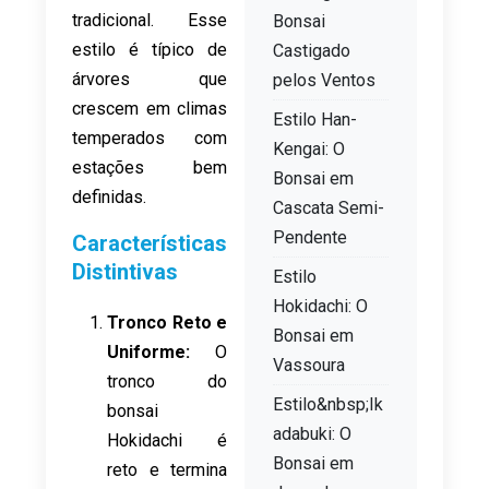
tradicional. Esse
Bonsai
estilo é típico de
Castigado
árvores que
pelos Ventos
crescem em climas
Estilo Han-
temperados com
Kengai: O
estações bem
Bonsai em
definidas.
Cascata Semi-
Pendente
Características
Distintivas
Estilo
Hokidachi: O
Tronco Reto e
Bonsai em
Uniforme:
O
Vassoura
tronco do
Estilo&nbsp;Ik
bonsai
adabuki: O
Hokidachi é
Bonsai em
reto e termina