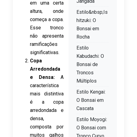
Jangada
em uma certa
altura, onde
Estilo&nbsp;Is
começa a copa.
hitzuki: O
Esse tronco
Bonsai em
não apresenta
Rocha
ramificações
Estilo
significativas.
Kabudachi: O
Copa
Bonsai de
Arredondada
Troncos
e Densa:
A
Múltiplos
característica
Estilo Kengai:
mais distintiva
O Bonsai em
é a copa
Cascata
arredondada e
densa,
Estilo Moyogi:
composta por
O Bonsai com
muitos galhos
Tronco Curvo