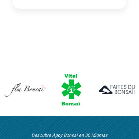
Descubre Appy Bonsai en 30 idiomas