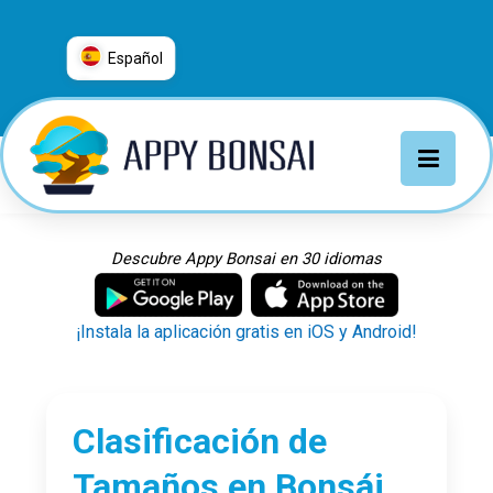
Español
العربية
普通话
Deutsch
English
Español
Descubre Appy Bonsai en 30 idiomas
Français
Italiano
¡Instala la aplicación gratis en iOS y Android!
日本語
Nederlands
Português
Clasificación de
Русский
Tamaños en Bonsái